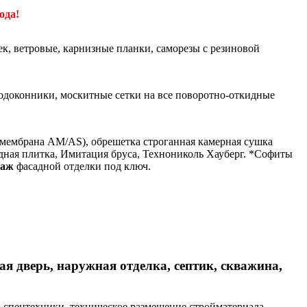
ода!
к, ветровые, карнизные планки, саморезы с резиновой
одоконники, москитные сетки на все поворотно-откидные
мембрана АМ/АS), обрешетка строганная камерная сушка
адная плитка, Имитация бруса, Технониколь Хауберг. *Софиты
таж
фасадной отделки под ключ.
ая дверь, наружная отделка, септик, скважина,
зд спецтехники, техническое размещение стройматериала.