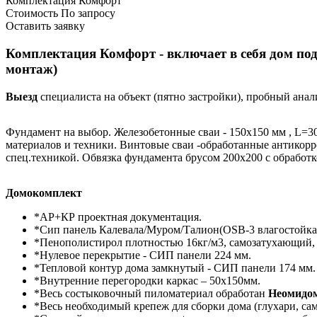
Комплектация Комфорт
Стоимость
По запросу
Оставить заявку
Комплектация Комфорт - включает в себя дом под
монтаж)
Выезд
специалиста на объект (пятно застройки), пробный анал
Фундамент на выбор. Железобетонные сваи - 150х150 мм , L=30
материалов и техники. Винтовые сваи -обработанные антикорр
спец.техникой. Обвязка фундамента брусом 200х200 с обрабо
Домокомплект
*АР+КР проектная документация.
*Сип панель Калевала/Муром/Талион(OSB-3 влагостойкая
*Пенополистирол плотностью 16кг/м3, самозатухающий,
*Нулевое перекрытие - СИП панели 224 мм.
*Тепловой контур дома замкнутый - СИП панели 174 мм.
*Внутренние перегородки каркас – 50х150мм.
*Весь состыковочный пиломатериал обработан
Неомидо
*Весь необходимый крепеж для сборки дома (глухари, сам