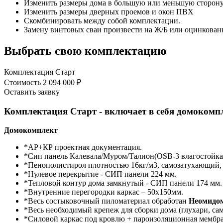
Изменить размеры дома в большую или меньшую сторон
Изменить размеры дверных проемов и окон ПВХ
Скомбинировать между собой комплектации.
Замену винтовых сваи произвести на Ж/Б или оцинкован
Выбрать свою комплектацию
Комплектация Старт
Стоимость
2 094 000 ₽
Оставить заявку
Комплектация Старт - включает в себя домокомп
Домокомплект
*АР+КР проектная документация.
*Сип панель Калевала/Муром/Талион(OSB-3 влагостойкая
*Пенополистирол плотностью 16кг/м3, самозатухающий,
*Нулевое перекрытие - СИП панели 224 мм.
*Тепловой контур дома замкнутый - СИП панели 174 мм.
*Внутренние перегородки каркас – 50х150мм.
*Весь состыковочный пиломатериал обработан
Неомидо
*Весь необходимый крепеж для сборки дома (глухари, сам
*Силовой каркас под кровлю + пароизоляционная мембра