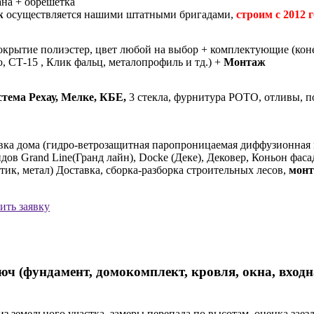
на + обрешетка
ж
осуществляется нашими штатными бригадами,
строим с 2012 г
покрытие полиэстер, цвет любой на выбор + комплектующие (коне
 СТ-15 , Клик фальц, металопрофиль и тд.) +
Монтаж
тема Рехау, Мелке, КБЕ,
3 стекла, фурнитура РОТО, отливы, п
ка дома (гидро-ветрозащитная паропроницаемая диффузионная 
ов Grand Line(Гранд лайн), Docke (Деке), Дековер, Коньон фас
тик, метал) Доставка, сборка-разборка строительных лесов,
мон
ить заявку
ч (фундамент, домокомплект, кровля, окна, входн
из земельного участка, замеры перепада по высотам, оценка зае