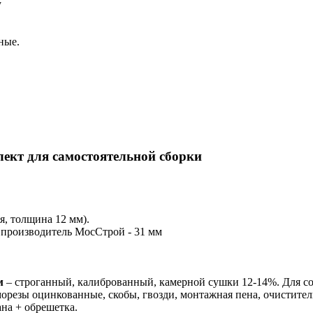
у
ные.
лект для самостоятельной сборки
, толщина 12 мм).
 производитель МосСтрой - 31 мм
м
– строганный, калиброванный, камерной сушки 12-14%. Для со
орезы оцинкованные, скобы, гвозди, монтажная пена, очистител
на + обрешетка.