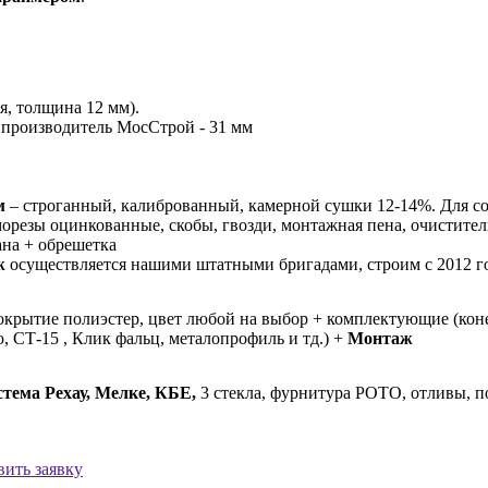
, толщина 12 мм).
 производитель МосСтрой - 31 мм
м
– строганный, калиброванный, камерной сушки 12-14%. Для со
орезы оцинкованные, скобы, гвозди, монтажная пена, очистител
на + обрешетка
ж
осуществляется нашими штатными бригадами, строим с 2012 г
покрытие полиэстер, цвет любой на выбор + комплектующие (коне
 СТ-15 , Клик фальц, металопрофиль и тд.) +
Монтаж
тема Рехау, Мелке, КБЕ,
3 стекла, фурнитура РОТО, отливы, п
вить заявку