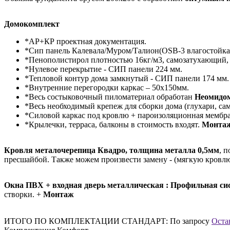
Домокомплект
*АР+КР проектная документация.
*Сип панель Калевала/Муром/Талион(OSB-3 влагостойкая
*Пенополистирол плотностью 16кг/м3, самозатухающий,
*Нулевое перекрытие - СИП панели 224 мм.
*Тепловой контур дома замкнутый - СИП панели 174 мм.
*Внутренние перегородки каркас – 50х150мм.
*Весь состыковочный пиломатериал обработан
Неомидо
*Весь необходимый крепеж для сборки дома (глухари, сам
*Силовой каркас под кровлю + пароизоляционная мембра
*Крылечки, терраса, балконы в стоимость входят.
Монта
Кровля металочерепица Квадро, толщина металла 0,5мм
, 
пресшайбой. Также можем произвести замену - (мягкую кровлю,
Окна ПВХ + входная дверь металлическая : Профильная сис
створки. +
Монтаж
ИТОГО ПО КОМПЛЕКТАЦИИ СТАНДАРТ:
По запросу
Оста