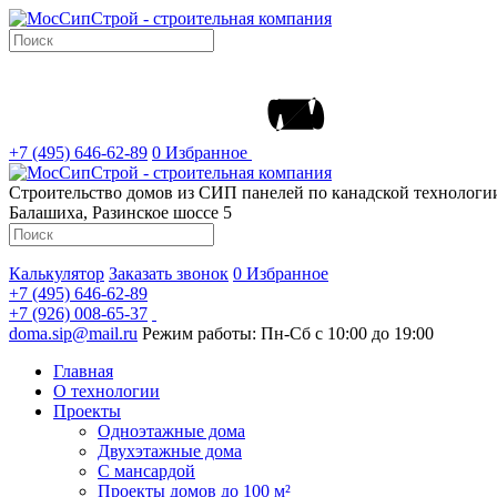
+7 (495) 646-62-89
0
Избранное
Строительство домов из СИП панелей по канадской технолог
Балашиха, Разинское шоссе 5
Калькулятор
Заказать звонок
0
Избранное
+7 (495) 646-62-89
+7 (926) 008-65-37
doma.sip@mail.ru
Режим работы: Пн-Сб с 10:00 до 19:00
Главная
О технологии
Проекты
Одноэтажные дома
Двухэтажные дома
С мансардой
Проекты домов до 100 м²