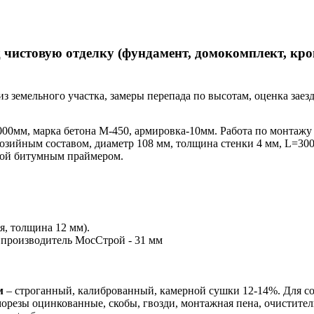
 чистовую отделку (фундамент, домокомплект, кров
из земельного участка, замеры перепада по высотам, оценка зае
00мм, марка бетона М-450, армировка-10мм. Работа по монтажу 
озийным составом, диаметр 108 мм, толщина стенки 4 мм, L=300
ткой битумным праймером.
, толщина 12 мм).
 производитель МосСтрой - 31 мм
м
– строганный, калиброванный, камерной сушки 12-14%. Для со
орезы оцинкованные, скобы, гвозди, монтажная пена, очистител