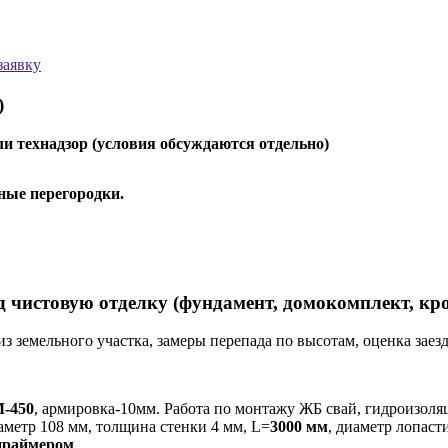
заявку
)
и технадзор (условия обсуждаются отдельно)
ные перегородки.
д чистовую отделку (фундамент, домокомплект, кро
из земельного участка, замеры перепада по высотам, оценка зае
-450
, армировка-10мм. Работа по монтажу ЖБ свай, гидроизоляц
метр 108 мм, толщина стенки 4 мм, L=
3000 мм
, диаметр лопаст
праймером
.