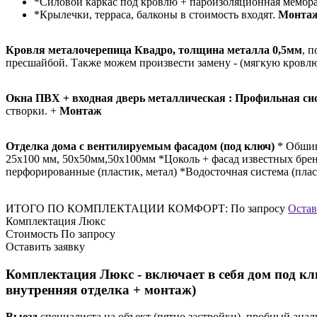
*Силовой каркас под кровлю + пароизоляционная мембра
*Крылечки, терраса, балконы в стоимость входят.
Монта
Кровля металочерепица Квадро, толщина металла 0,5мм
, 
пресшайбой. Также можем произвести замену - (мягкую кровлю,
Окна ПВХ + входная дверь металлическая : Профильная сис
створки. +
Монтаж
Отделка дома c вентилируемым фасадом (под ключ)
* Обшив
25х100 мм, 50х50мм,50х100мм *Цоколь + фасад известных бренд
перфорированные (пластик, метал) *Водосточная система (плас
ИТОГО ПО КОМПЛЕКТАЦИИ КОМФОРТ:
По запросу
Остав
Комплектация Люкс
Стоимость
По запросу
Оставить заявку
Комплектация Люкс - включает в себя дом под клю
внутренняя отделка + монтаж)
Выезд
специалиста на объект (пятно застройки), пробный анал