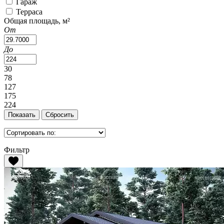
Гараж
Терраса
Общая площадь, м²
От
До
30
78
127
175
224
Фильтр