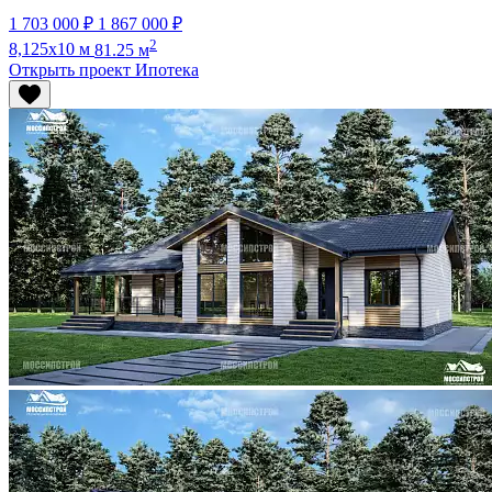
1 703 000 ₽
1 867 000 ₽
2
8,125x10 м
81.25 м
Открыть проект
Ипотека