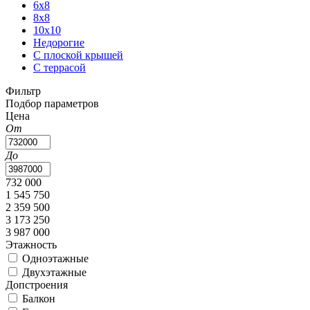
6x8
8x8
10x10
Недорогие
С плоской крышей
С террасой
Фильтр
Подбор параметров
Цена
От
До
732 000
1 545 750
2 359 500
3 173 250
3 987 000
Этажность
Одноэтажные
Двухэтажные
Допстроения
Балкон