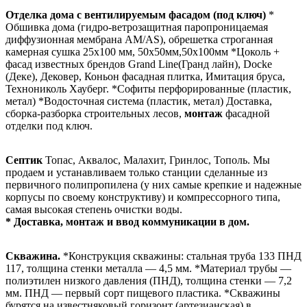
Отделка дома c вентилируемым фасадом (под ключ)
*
Обшивка дома (гидро-ветрозащитная паропроницаемая
диффузионная мембрана АМ/АS), обрешетка строганная
камерная сушка 25х100 мм, 50х50мм,50х100мм *Цоколь +
фасад известных брендов Grand Line(Гранд лайн), Docke
(Деке), Дековер, Коньон фасадная плитка, Имитация бруса,
Технониколь Хауберг. *Софиты перфорированные (пластик,
метал) *Водосточная система (пластик, метал) Доставка,
сборка-разборка строительных лесов,
монтаж
фасадной
отделки под ключ.
Септик
Топас, Аквалос, Малахит, Гринлос, Тополь. Мы
продаем и устанавливаем только станции сделанные из
первичного полипропилена (у них самые крепкие и надежные
корпусы по своему конструктиву) и компрессорного типа,
самая высокая степень очистки воды.
* Доставка, монтаж и ввод коммуникации в дом.
Скважина.
*Конструкция скважины: стальная труба 133 ПНД
117, толщина стенки металла — 4,5 мм. *Материал трубы —
полиэтилен низкого давления (ПНД), толщина стенки — 7,2
мм. ПНД — первый сорт пищевого пластика. *Скважины
бурятся на известняковый горизонт (артезианская) в