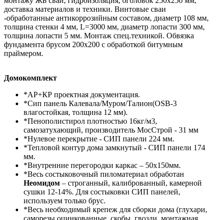
монтажу ЖБ свай, гидроизоляция, оголовок 250х250 мм,
доставка материалов и техники. Винтовые сваи
-обработанные антикоррозийным составом, диаметр 108 мм,
толщина стенки 4 мм, L=3000 мм, диаметр лопасти 300 мм,
толщина лопасти 5 мм. Монтаж спец.техникой. Обвязка
фундамента брусом 200х200 с обработкой битумным
праймером.
Домокомплект
*АР+КР проектная документация.
*Сип панель Калевала/Муром/Талион(OSB-3
влагостойкая, толщина 12 мм).
*Пенополистирол плотностью 16кг/м3,
самозатухающий, производитель МосСтрой - 31 мм
*Нулевое перекрытие - СИП панели 224 мм.
*Тепловой контур дома замкнутый - СИП панели 174
мм.
*Внутренние перегородки каркас – 50х150мм.
*Весь состыковочный пиломатериал обработан
Неомидом
– строганный, калиброванный, камерной
сушки 12-14%. Для состыковки СИП панелей,
используем только брус.
*Весь необходимый крепеж для сборки дома (глухари,
саморезы оцинкованные, скобы, гвозди, монтажная