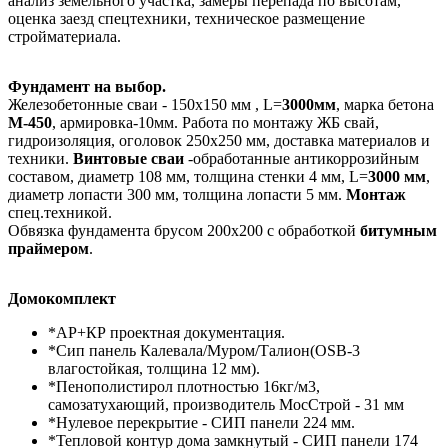
анализ земельного участка, замеры перепада по высотам,
оценка заезд спецтехники, техническое размещение
стройматериала.
Фундамент на выбор.
Железобетонные сваи - 150х150 мм , L=
3000мм
, марка бетона
М-450
, армировка-10мм. Работа по монтажу ЖБ свай,
гидроизоляция, оголовок 250х250 мм, доставка материалов и
техники.
Винтовые сваи
-обработанные антикоррозийным
составом, диаметр 108 мм, толщина стенки 4 мм, L=
3000 мм
,
диаметр лопасти 300 мм, толщина лопасти 5 мм.
Монтаж
спец.техникой.
Обвязка фундамента брусом 200х200 с обработкой
битумным
праймером
.
Домокомплект
*АР+КР проектная документация.
*Сип панель Калевала/Муром/Талион(OSB-3
влагостойкая, толщина 12 мм).
*Пенополистирол плотностью 16кг/м3,
самозатухающий, производитель МосСтрой - 31 мм
*Нулевое перекрытие - СИП панели 224 мм.
*Тепловой контур дома замкнутый - СИП панели 174