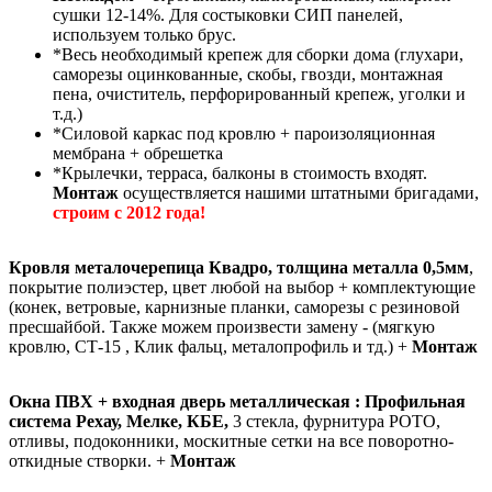
сушки 12-14%. Для состыковки СИП панелей,
используем только брус.
*Весь необходимый крепеж для сборки дома (глухари,
саморезы оцинкованные, скобы, гвозди, монтажная
пена, очиститель, перфорированный крепеж, уголки и
т.д.)
*Силовой каркас под кровлю + пароизоляционная
мембрана + обрешетка
*Крылечки, терраса, балконы в стоимость входят.
Монтаж
осуществляется нашими штатными бригадами,
строим с 2012 года!
Кровля металочерепица Квадро, толщина металла 0,5мм
,
покрытие полиэстер, цвет любой на выбор + комплектующие
(конек, ветровые, карнизные планки, саморезы с резиновой
пресшайбой. Также можем произвести замену - (мягкую
кровлю, СТ-15 , Клик фальц, металопрофиль и тд.) +
Монтаж
Окна ПВХ + входная дверь металлическая : Профильная
система Рехау, Мелке, КБЕ,
3 стекла, фурнитура РОТО,
отливы, подоконники, москитные сетки на все поворотно-
откидные створки. +
Монтаж