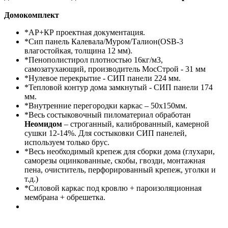
Домокомплект
*АР+КР проектная документация.
*Сип панель Калевала/Муром/Талион(OSB-3
влагостойкая, толщина 12 мм).
*Пенополистирол плотностью 16кг/м3,
самозатухающий, производитель МосСтрой - 31 мм
*Нулевое перекрытие - СИП панели 224 мм.
*Тепловой контур дома замкнутый - СИП панели 174
мм.
*Внутренние перегородки каркас – 50х150мм.
*Весь состыковочный пиломатериал обработан
Неомидом
– строганный, калиброванный, камерной
сушки 12-14%. Для состыковки СИП панелей,
используем только брус.
*Весь необходимый крепеж для сборки дома (глухари,
саморезы оцинкованные, скобы, гвозди, монтажная
пена, очиститель, перфорированный крепеж, уголки и
т.д.)
*Силовой каркас под кровлю + пароизоляционная
мембрана + обрешетка.