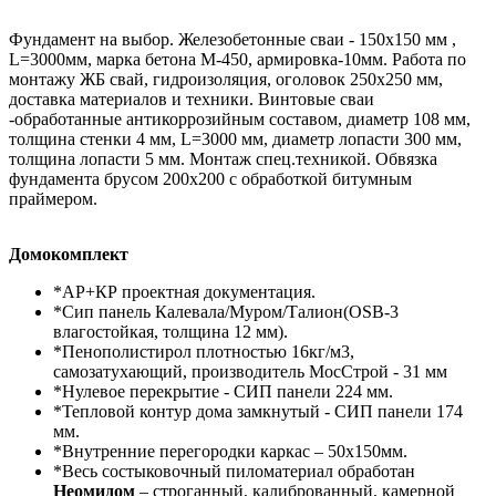
Фундамент на выбор. Железобетонные сваи - 150х150 мм ,
L=3000мм, марка бетона М-450, армировка-10мм. Работа по
монтажу ЖБ свай, гидроизоляция, оголовок 250х250 мм,
доставка материалов и техники. Винтовые сваи
-обработанные антикоррозийным составом, диаметр 108 мм,
толщина стенки 4 мм, L=3000 мм, диаметр лопасти 300 мм,
толщина лопасти 5 мм. Монтаж спец.техникой. Обвязка
фундамента брусом 200х200 с обработкой битумным
праймером.
Домокомплект
*АР+КР проектная документация.
*Сип панель Калевала/Муром/Талион(OSB-3
влагостойкая, толщина 12 мм).
*Пенополистирол плотностью 16кг/м3,
самозатухающий, производитель МосСтрой - 31 мм
*Нулевое перекрытие - СИП панели 224 мм.
*Тепловой контур дома замкнутый - СИП панели 174
мм.
*Внутренние перегородки каркас – 50х150мм.
*Весь состыковочный пиломатериал обработан
Неомидом
– строганный, калиброванный, камерной