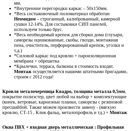
мм.
*Внутренние перегородки каркас – 50х150мм.
*Весь состыковочный пиломатериал обработан
Неомидом
– строганный, калиброванный, камерной
сушки 12-14%. Для состыковки СИП панелей,
используем только брус.
*Весь необходимый крепеж для сборки дома (глухари,
саморезы оцинкованные, скобы, гвозди, монтажная
пена, очиститель, перфорированный крепеж, уголки и
т.д.)
*Силовой каркас под кровлю + пароизоляционная
мембрана + обрешетка
*Крылечки, терраса, балконы в стоимость входят.
Монтаж
осуществляется нашими штатными бригадами,
строим с 2012 года!
Кровля металочерепица Квадро, толщина металла 0,5мм
,
покрытие полиэстер, цвет любой на выбор + комплектующие
(конек, ветровые, карнизные планки, саморезы с резиновой
пресшайбой. Также можем произвести замену - (мягкую
кровлю, СТ-15 , Клик фальц, металопрофиль и тд.) +
Монтаж
Окна ПВХ + входная дверь металлическая : Профильная