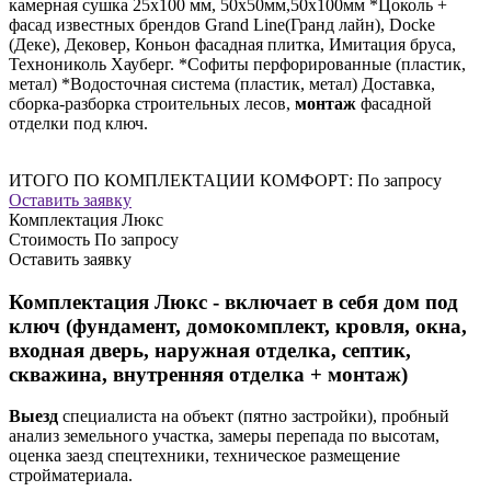
камерная сушка 25х100 мм, 50х50мм,50х100мм *Цоколь +
фасад известных брендов Grand Line(Гранд лайн), Docke
(Деке), Дековер, Коньон фасадная плитка, Имитация бруса,
Технониколь Хауберг. *Софиты перфорированные (пластик,
метал) *Водосточная система (пластик, метал) Доставка,
сборка-разборка строительных лесов,
монтаж
фасадной
отделки под ключ.
ИТОГО ПО КОМПЛЕКТАЦИИ КОМФОРТ:
По запросу
Оставить заявку
Комплектация Люкс
Стоимость
По запросу
Оставить заявку
Комплектация Люкс - включает в себя дом под
ключ (фундамент, домокомплект, кровля, окна,
входная дверь, наружная отделка, септик,
скважина, внутренняя отделка + монтаж)
Выезд
специалиста на объект (пятно застройки), пробный
анализ земельного участка, замеры перепада по высотам,
оценка заезд спецтехники, техническое размещение
стройматериала.