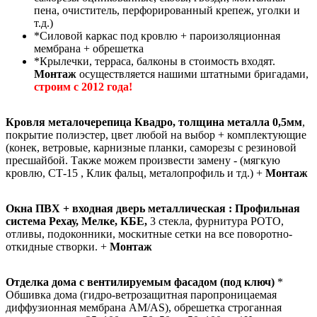
пена, очиститель, перфорированный крепеж, уголки и
т.д.)
*Силовой каркас под кровлю + пароизоляционная
мембрана + обрешетка
*Крылечки, терраса, балконы в стоимость входят.
Монтаж
осуществляется нашими штатными бригадами,
строим с 2012 года!
Кровля металочерепица Квадро, толщина металла 0,5мм
,
покрытие полиэстер, цвет любой на выбор + комплектующие
(конек, ветровые, карнизные планки, саморезы с резиновой
пресшайбой. Также можем произвести замену - (мягкую
кровлю, СТ-15 , Клик фальц, металопрофиль и тд.) +
Монтаж
Окна ПВХ + входная дверь металлическая : Профильная
система Рехау, Мелке, КБЕ,
3 стекла, фурнитура РОТО,
отливы, подоконники, москитные сетки на все поворотно-
откидные створки. +
Монтаж
Отделка дома c вентилируемым фасадом (под ключ)
*
Обшивка дома (гидро-ветрозащитная паропроницаемая
диффузионная мембрана АМ/АS), обрешетка строганная