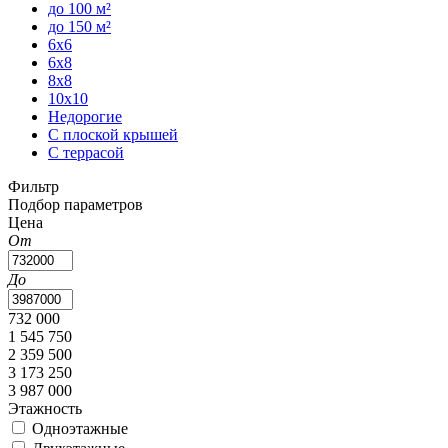
до 100 м²
до 150 м²
6x6
6x8
8x8
10x10
Недорогие
С плоской крышей
С террасой
Фильтр
Подбор параметров
Цена
От
До
732 000
1 545 750
2 359 500
3 173 250
3 987 000
Этажность
Одноэтажные