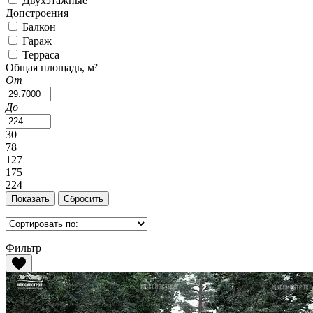
Двухэтажные
Допстроения
Балкон
Гараж
Терраса
Общая площадь, м²
От
До
30
78
127
175
224
Фильтр