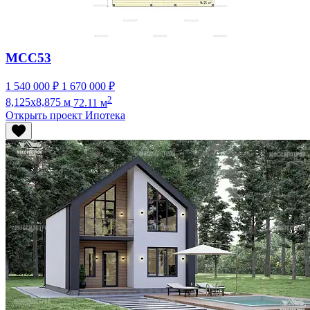
МСС53
1 540 000 ₽
1 670 000 ₽
2
8,125x8,875 м
72.11 м
Открыть проект
Ипотека