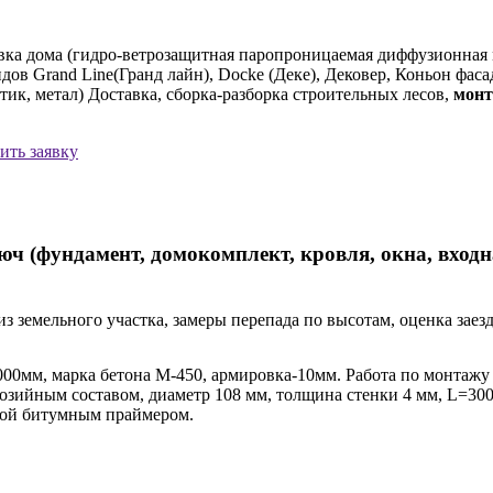
ка дома (гидро-ветрозащитная паропроницаемая диффузионная 
ов Grand Line(Гранд лайн), Docke (Деке), Дековер, Коньон фас
тик, метал) Доставка, сборка-разборка строительных лесов,
мон
ить заявку
ч (фундамент, домокомплект, кровля, окна, входн
из земельного участка, замеры перепада по высотам, оценка зае
00мм, марка бетона М-450, армировка-10мм. Работа по монтажу 
озийным составом, диаметр 108 мм, толщина стенки 4 мм, L=300
ткой битумным праймером.