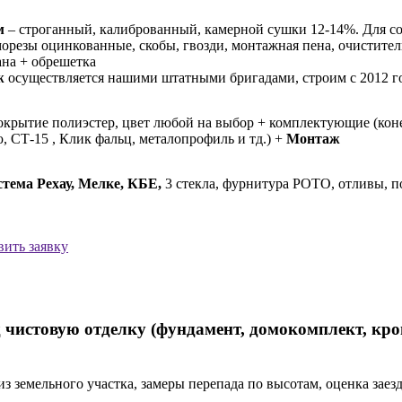
м
– строганный, калиброванный, камерной сушки 12-14%. Для со
орезы оцинкованные, скобы, гвозди, монтажная пена, очистител
на + обрешетка
ж
осуществляется нашими штатными бригадами, строим с 2012 г
покрытие полиэстер, цвет любой на выбор + комплектующие (коне
 СТ-15 , Клик фальц, металопрофиль и тд.) +
Монтаж
тема Рехау, Мелке, КБЕ,
3 стекла, фурнитура РОТО, отливы, п
вить заявку
 чистовую отделку (фундамент, домокомплект, кров
из земельного участка, замеры перепада по высотам, оценка зае