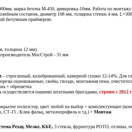
00мм, марка бетона М-450, армировка-10мм. Работа по монтажу 
озийным составом, диаметр 108 мм, толщина стенки 4 мм, L=300
ткой битумным праймером.
, толщина 12 мм).
 производитель МосСтрой - 31 мм
м
– строганный, калиброванный, камерной сушки 12-14%. Для со
орезы оцинкованные, скобы, гвозди, монтажная пена, очистител
на + обрешетка
ж
осуществляется нашими штатными бригадами,
строим с 2012 г
покрытие полиэстер, цвет любой на выбор + комплектующие (коне
 СТ-15 , Клик фальц, металопрофиль и тд.) +
Монтаж
тема Рехау, Мелке, КБЕ,
3 стекла, фурнитура РОТО, отливы, п