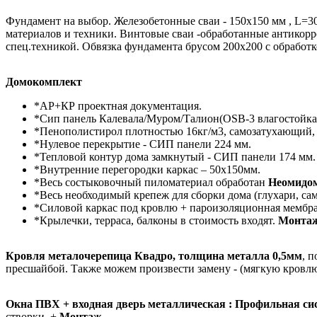
Фундамент на выбор. Железобетонные сваи - 150х150 мм , L=30
материалов и техники. Винтовые сваи -обработанные антикорр
спец.техникой. Обвязка фундамента брусом 200х200 с обрабо
Домокомплект
*АР+КР проектная документация.
*Сип панель Калевала/Муром/Талион(OSB-3 влагостойкая
*Пенополистирол плотностью 16кг/м3, самозатухающий,
*Нулевое перекрытие - СИП панели 224 мм.
*Тепловой контур дома замкнутый - СИП панели 174 мм.
*Внутренние перегородки каркас – 50х150мм.
*Весь состыковочный пиломатериал обработан
Неомидо
*Весь необходимый крепеж для сборки дома (глухари, сам
*Силовой каркас под кровлю + пароизоляционная мембра
*Крылечки, терраса, балконы в стоимость входят.
Монта
Кровля металочерепица Квадро, толщина металла 0,5мм
, 
пресшайбой. Также можем произвести замену - (мягкую кровлю,
Окна ПВХ + входная дверь металлическая : Профильная сис
створки. +
Монтаж