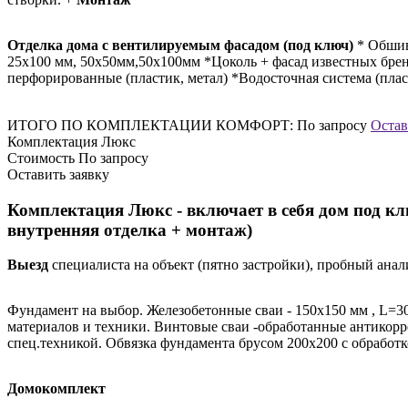
Отделка дома c вентилируемым фасадом (под ключ)
* Обшив
25х100 мм, 50х50мм,50х100мм *Цоколь + фасад известных бренд
перфорированные (пластик, метал) *Водосточная система (плас
ИТОГО ПО КОМПЛЕКТАЦИИ КОМФОРТ:
По запросу
Остав
Комплектация Люкс
Стоимость
По запросу
Оставить заявку
Комплектация Люкс - включает в себя дом под клю
внутренняя отделка + монтаж)
Выезд
специалиста на объект (пятно застройки), пробный анал
Фундамент на выбор. Железобетонные сваи - 150х150 мм , L=30
материалов и техники. Винтовые сваи -обработанные антикорр
спец.техникой. Обвязка фундамента брусом 200х200 с обрабо
Домокомплект