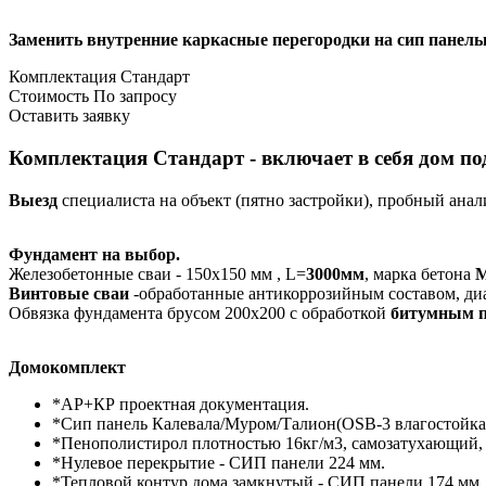
Заменить внутренние каркасные перегородки на сип панель
Комплектация Стандарт
Стоимость
По запросу
Оставить заявку
Комплектация Стандарт - включает в себя дом по
Выезд
специалиста на объект (пятно застройки), пробный анал
Фундамент на выбор.
Железобетонные сваи - 150х150 мм , L=
3000мм
, марка бетона
М
Винтовые сваи
-обработанные антикоррозийным составом, диа
Обвязка фундамента брусом 200х200 с обработкой
битумным 
Домокомплект
*АР+КР проектная документация.
*Сип панель Калевала/Муром/Талион(OSB-3 влагостойкая
*Пенополистирол плотностью 16кг/м3, самозатухающий,
*Нулевое перекрытие - СИП панели 224 мм.
*Тепловой контур дома замкнутый - СИП панели 174 мм.