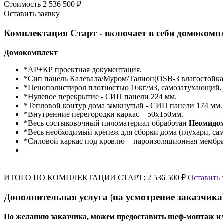
Стоимость
2 536 500 ₽
Оставить заявку
Комплектация Старт - включает в себя домокомп
Домокомплект
*АР+КР проектная документация.
*Сип панель Калевала/Муром/Талион(OSB-3 влагостойкая
*Пенополистирол плотностью 16кг/м3, самозатухающий,
*Нулевое перекрытие - СИП панели 224 мм.
*Тепловой контур дома замкнутый - СИП панели 174 мм.
*Внутренние перегородки каркас – 50х150мм.
*Весь состыковочный пиломатериал обработан
Неомидо
*Весь необходимый крепеж для сборки дома (глухари, сам
*Силовой каркас под кровлю + пароизоляционная мембра
ИТОГО ПО КОМПЛЕКТАЦИИ СТАРТ:
2 536 500 ₽
Оставить 
Дополнительная услуга (на усмотрение заказчика
По желанию заказчика, можем предоставить шеф-монтаж ил