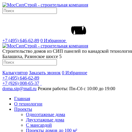
+7 (495) 646-62-89
0
Избранное
Строительство домов из СИП панелей по канадской технолог
Балашиха, Разинское шоссе 5
Калькулятор
Заказать звонок
0
Избранное
+7 (495) 646-62-89
+7 (926) 008-65-37
doma.sip@mail.ru
Режим работы: Пн-Сб с 10:00 до 19:00
Главная
О технологии
Проекты
Одноэтажные дома
Двухэтажные дома
С мансардой
Проекты домов до 100 м²