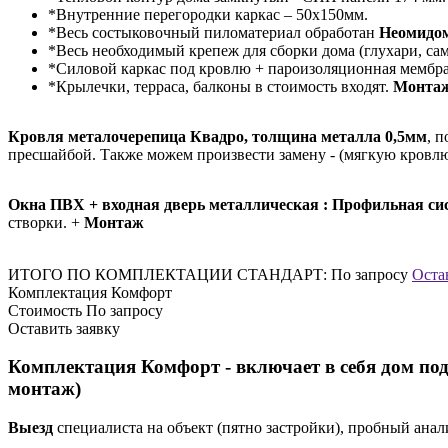
*Внутренние перегородки каркас – 50х150мм.
*Весь состыковочный пиломатериал обработан
Неомидо
*Весь необходимый крепеж для сборки дома (глухари, сам
*Силовой каркас под кровлю + пароизоляционная мембра
*Крылечки, терраса, балконы в стоимость входят.
Монта
Кровля металочерепица Квадро, толщина металла 0,5мм
, 
пресшайбой. Также можем произвести замену - (мягкую кровлю,
Окна ПВХ + входная дверь металлическая : Профильная сис
створки. +
Монтаж
ИТОГО ПО КОМПЛЕКТАЦИИ СТАНДАРТ:
По запросу
Оста
Комплектация Комфорт
Стоимость
По запросу
Оставить заявку
Комплектация Комфорт - включает в себя дом под
монтаж)
Выезд
специалиста на объект (пятно застройки), пробный анал