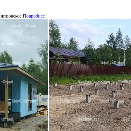
липповское
Подробнее