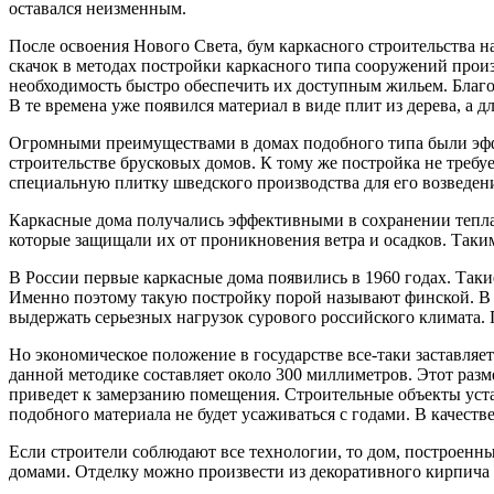
оставался неизменным.
После освоения Нового Света, бум каркасного строительства 
скачок в методах постройки каркасного типа сооружений прои
необходимость быстро обеспечить их доступным жильем. Благо
В те времена уже появился материал в виде плит из дерева, а д
Огромными преимуществами в домах подобного типа были эффе
строительстве брусковых домов. К тому же постройка не треб
специальную плитку шведского производства для его возведен
Каркасные дома получались эффективными в сохранении тепла
которые защищали их от проникновения ветра и осадков. Таки
В России первые каркасные дома появились в 1960 годах. Так
Именно поэтому такую постройку порой называют финской. В С
выдержать серьезных нагрузок сурового российского климата. П
Но экономическое положение в государстве все-таки заставляе
данной методике составляет около 300 миллиметров. Этот раз
приведет к замерзанию помещения. Строительные объекты устан
подобного материала не будет усаживаться с годами. В качес
Если строители соблюдают все технологии, то дом, построенны
домами. Отделку можно произвести из декоративного кирпича 