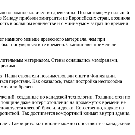
было огромное количество древесины. По-настоящему сильный
 в Канаду прибыли эмигранты из Европейских стран, возникла
ость в большом количестве и с минимумом затрат по времени.
т намного меньше древесного материала, чем при
ай был популярным в те времена. Скандинавы применяли
плительным материалом. Стены оснащались мембранами,
 режиме.
ках. Наши строители позаимствовали опыт в Финляндии.
я перестали. Как оказалось, такая постройка неспособна
амня или бревен.
ужений, созданные по канадской технологии. Толщина стен по
й толщине даже потеря отопления на промежуток времени не
ользуется клеевой брус или доски. Естественно, каркас из
пропиткой. Так достигается комфортный климат внутри здания.
 лет. Такой результат вполне можно сопоставить с канадскими