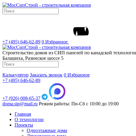
+7 (495) 646-62-89
0
Избранное
Строительство домов из СИП панелей по канадской технолог
Балашиха, Разинское шоссе 5
Калькулятор
Заказать звонок
0
Избранное
+7 (495) 646-62-89
+7 (926) 008-65-37
doma.sip@mail.ru
Режим работы: Пн-Сб с 10:00 до 19:00
Главная
О технологии
Проекты
Одноэтажные дома
Двухэтажные дома