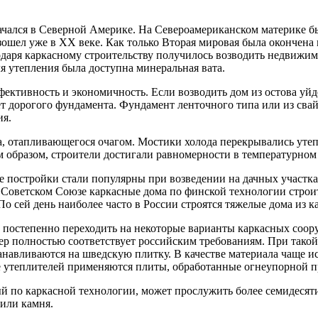
начался в Северной Америке. На Североамериканском материке 
зошел уже в XX веке. Как только Вторая мировая была окончена
даря каркасному строительству получилось возводить недвижим
ля утепления была доступна минеральная вата.
ктивность и экономичность. Если возводить дом из остова уйде
ует дорогого фундамента. Фундамент ленточного типа или из св
ия.
, отапливающегося очагом. Мостики холода перекрывались уте
м образом, строители достигали равномерности в температурном
ие постройки стали популярны при возведении на дачных участ
оветском Союзе каркасные дома по финской технологии строитьс
о сей день наиболее часто в России строятся тяжелые дома из к
т постепенно переходить на некоторые варианты каркасных соор
мер полностью соответствует российским требованиям. При тако
авливаются на шведскую плитку. В качестве материала чаще исп
тве утеплителей применяются плиты, обработанные огнеупорной 
й по каркасной технологии, может прослужить более семидесяти
или камня.